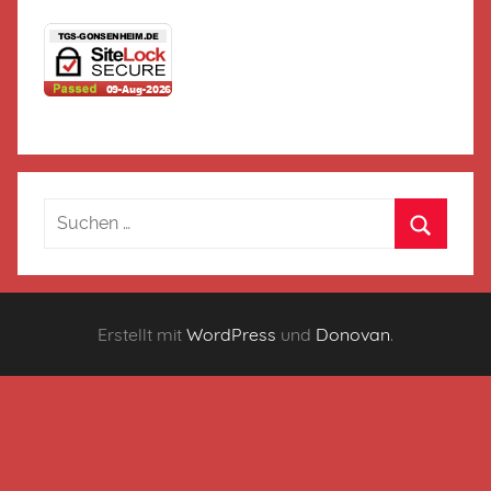
Erstellt mit
WordPress
und
Donovan
.