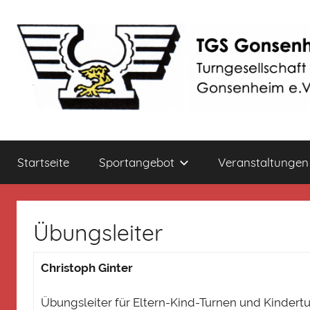
Zum
Inhalt
springen
TGS
Turngesellschaft
1899
Startseite
Sportangebot
Veranstaltungen
Gonsenheim
Gonsenheim
e.V.
Übungsleiter
Christoph Ginter
Übungsleiter für Eltern-Kind-Turnen und Kindert