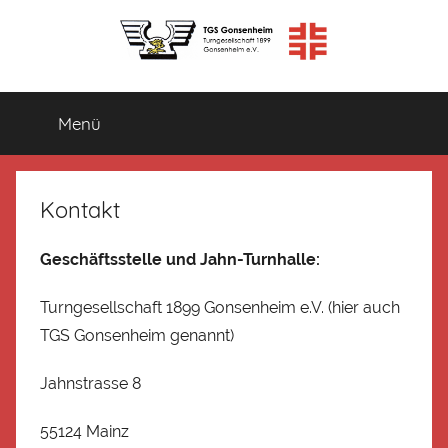
Zum
Inhalt
springen
TGS
Turngesellschaft
1899
Menü
Gonsenheim
Gonsenheim
e.V.
Kontakt
Geschäftsstelle und Jahn-Turnhalle:
Turngesellschaft 1899 Gonsenheim e.V. (hier auch
TGS Gonsenheim genannt)
Jahnstrasse 8
55124 Mainz